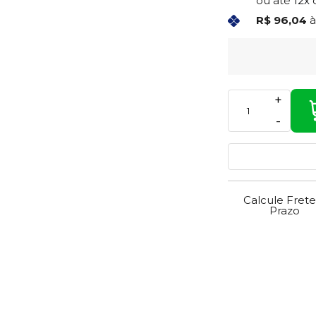
ou até
12x
R$ 96,04
à
+
-
Calcule Frete
Prazo