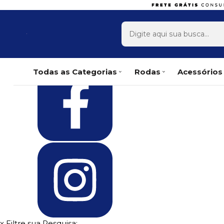
Olá Visitante!
Acesse sua conta e pedidos
Página Inicial
Quem Somos
Como Comprar
Fale Conosco
Favoritos
Todas as Categorias
Rodas
Acessórios
x
Filtre sua Pesquisa: