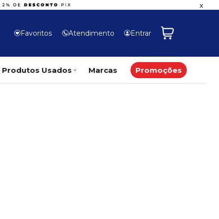
x
Favoritos
Atendimento
Entrar
Produtos Usados
Marcas
Promoções