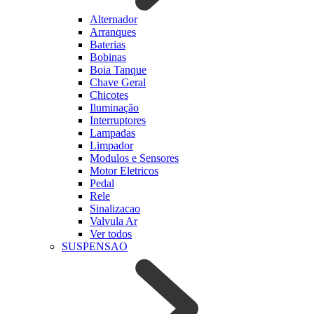
Alternador
Arranques
Baterias
Bobinas
Boia Tanque
Chave Geral
Chicotes
Iluminação
Interruptores
Lampadas
Limpador
Modulos e Sensores
Motor Eletricos
Pedal
Rele
Sinalizacao
Valvula Ar
Ver todos
SUSPENSAO