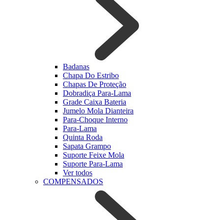
Badanas
Chapa Do Estribo
Chapas De Proteção
Dobradiça Para-Lama
Grade Caixa Bateria
Jumelo Mola Dianteira
Para-Choque Interno
Para-Lama
Quinta Roda
Sapata Grampo
Suporte Feixe Mola
Suporte Para-Lama
Ver todos
COMPENSADOS