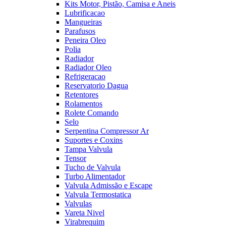
Kits Motor, Pistão, Camisa e Aneis
Lubrificacao
Mangueiras
Parafusos
Peneira Oleo
Polia
Radiador
Radiador Oleo
Refrigeracao
Reservatorio Dagua
Retentores
Rolamentos
Rolete Comando
Selo
Serpentina Compressor Ar
Suportes e Coxins
Tampa Valvula
Tensor
Tucho de Valvula
Turbo Alimentador
Valvula Admissão e Escape
Valvula Termostatica
Valvulas
Vareta Nivel
Virabrequim