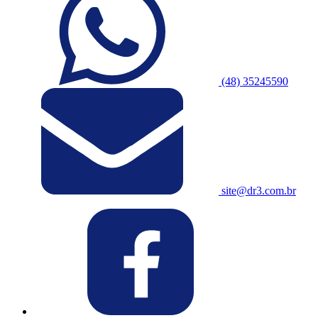
(48) 35245590
site@dr3.com.br