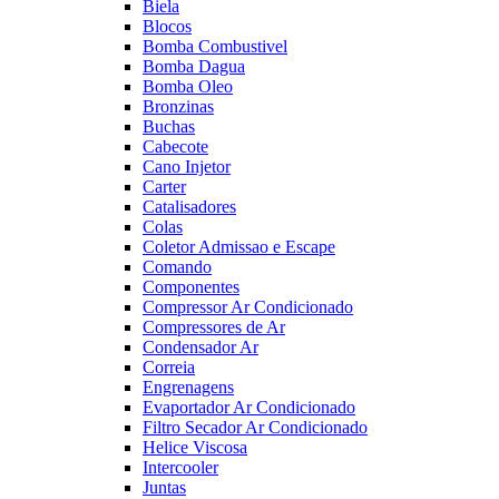
Biela
Blocos
Bomba Combustivel
Bomba Dagua
Bomba Oleo
Bronzinas
Buchas
Cabecote
Cano Injetor
Carter
Catalisadores
Colas
Coletor Admissao e Escape
Comando
Componentes
Compressor Ar Condicionado
Compressores de Ar
Condensador Ar
Correia
Engrenagens
Evaportador Ar Condicionado
Filtro Secador Ar Condicionado
Helice Viscosa
Intercooler
Juntas