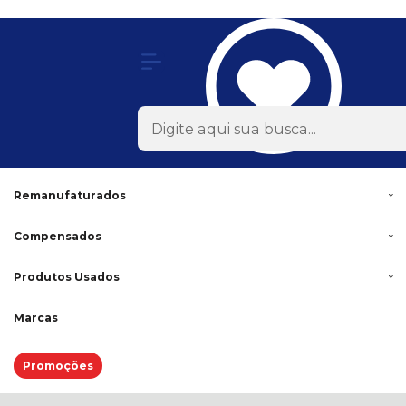
Olá Visitante!
Acesse sua conta e pedidos
Todas as Categorias
Rodas
Acessórios
Lonas
Remanufaturados
Compensados
Produtos Usados
Marcas
Promoções