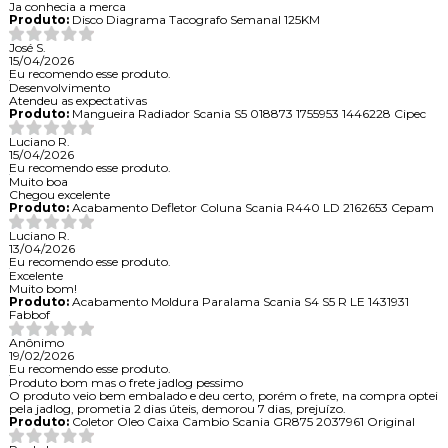
Ja conhecia a merca
Produto:
Disco Diagrama Tacografo Semanal 125KM
José S.
15/04/2026
Eu recomendo esse produto.
Desenvolvimento
Atendeu as expectativas
Produto:
Mangueira Radiador Scania S5 018873 1755953 1446228 Cipec
Luciano R.
15/04/2026
Eu recomendo esse produto.
Muito boa
Chegou excelente
Produto:
Acabamento Defletor Coluna Scania R440 LD 2162653 Cepam
Luciano R.
13/04/2026
Eu recomendo esse produto.
Excelente
Muito bom!
Produto:
Acabamento Moldura Paralama Scania S4 S5 R LE 1431931
Fabbof
Anônimo
19/02/2026
Eu recomendo esse produto.
Produto bom mas o frete jadlog pessimo
O produto veio bem embalado e deu certo, porém o frete, na compra optei
pela jadlog, prometia 2 dias úteis, demorou 7 dias, prejuízo.
Produto:
Coletor Oleo Caixa Cambio Scania GR875 2037961 Original