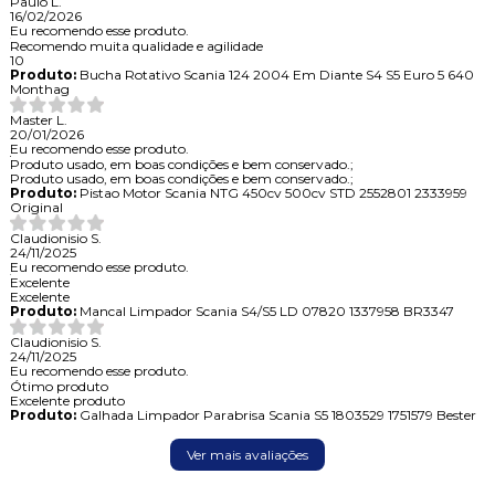
Paulo L.
16/02/2026
Eu recomendo esse produto.
Recomendo muita qualidade e agilidade
10
Produto:
Bucha Rotativo Scania 124 2004 Em Diante S4 S5 Euro 5 640
Monthag
Master L.
20/01/2026
Eu recomendo esse produto.
Produto usado, em boas condições e bem conservado.;
Produto usado, em boas condições e bem conservado.;
Produto:
Pistao Motor Scania NTG 450cv 500cv STD 2552801 2333959
Original
Claudionisio S.
24/11/2025
Eu recomendo esse produto.
Excelente
Excelente
Produto:
Mancal Limpador Scania S4/S5 LD 07820 1337958 BR3347
Claudionisio S.
24/11/2025
Eu recomendo esse produto.
Ótimo produto
Excelente produto
Produto:
Galhada Limpador Parabrisa Scania S5 1803529 1751579 Bester
Ver mais avaliações