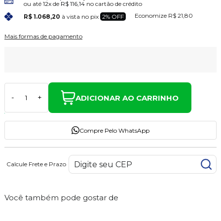
ou até
12x
de
R$ 116,14
no cartão de crédito
Economize
R$ 21,80
R$ 1.068,20
à vista no pix
2% OFF
Mais formas de pagamento
ADICIONAR AO CARRINHO
-
+
Compre Pelo WhatsApp
Calcule Frete e Prazo
Você também pode gostar de