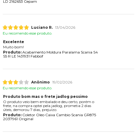
LD 2162653 Cepam
Luciano R.
13/04/2026
Eu recomendo esse produto.
Excelente
Muito bom!
Produto:
Acabamento Moldura Paralama Scania S4
S5 R LE 1431931 Fabbof
Anônimo
19/02/2026
Eu recomendo esse produto.
Produto bom mas o frete jadlog pessimo
O produto veio bem embalado e deu certo, porém o
frete, na compra optei pela jadlog, prometia 2 dias
úteis, demorou 7 dias, prejuízo.
Produto:
Coletor Oleo Caixa Cambio Scania GR875
2037961 Original