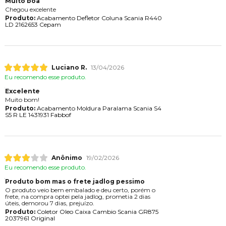
Muito boa
Chegou excelente
Produto:
Acabamento Defletor Coluna Scania R440
LD 2162653 Cepam
Luciano R.
13/04/2026
Eu recomendo esse produto.
Excelente
Muito bom!
Produto:
Acabamento Moldura Paralama Scania S4
S5 R LE 1431931 Fabbof
Anônimo
19/02/2026
Eu recomendo esse produto.
Produto bom mas o frete jadlog pessimo
O produto veio bem embalado e deu certo, porém o
frete, na compra optei pela jadlog, prometia 2 dias
úteis, demorou 7 dias, prejuízo.
Produto:
Coletor Oleo Caixa Cambio Scania GR875
2037961 Original