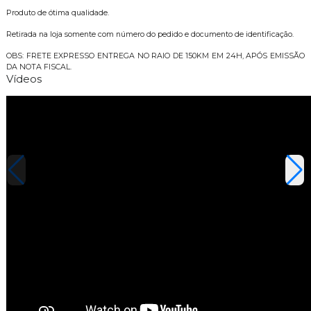
Produto de ótima qualidade.
Retirada na loja somente com número do pedido e documento de identificação.
OBS: FRETE EXPRESSO ENTREGA NO RAIO DE 150KM EM 24H, APÓS EMISSÃO
DA NOTA FISCAL.
Vídeos