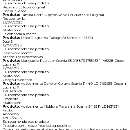
Eu recomendo esse produto.
Peça muito top e original
Boa qualidade
Produto:
Tampa Porta Objetos Volvo FH 21387725 Original
Resucenter L.
27/04/2026
Eu recomendo esse produto.
Muito bom
Ja conhecia a merca
Produto:
Disco Diagrama Tacografo Semanal 125KM
José S.
15/04/2026
Eu recomendo esse produto.
Desenvolvimento
Atendeu as expectativas
Produto:
Mangueira Radiador Scania S5 018873 1755953 1446228 Cipec
Luciano R.
15/04/2026
Eu recomendo esse produto.
Muito boa
Chegou excelente
Produto:
Acabamento Defletor Coluna Scania R440 LD 2162653 Cepam
Luciano R.
13/04/2026
Eu recomendo esse produto.
Excelente
Muito bom!
Produto:
Acabamento Moldura Paralama Scania S4 S5 R LE 1431931
Fabbof
Anônimo
19/02/2026
Eu recomendo esse produto.
Produto bom mas o frete jadlog pessimo
O produto veio bem embalado e deu certo, porém o frete, na compra optei