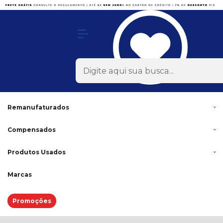
Olá Visitante!
Acesse sua conta e pedidos
x
Todas as Categorias
Rodas
Acessórios
Lonas
Remanufaturados
Compensados
Produtos Usados
Marcas
Promoções