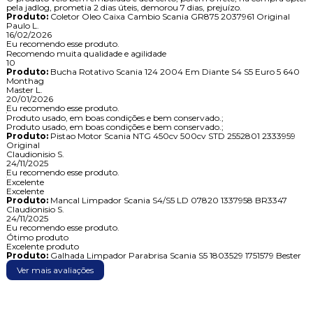
pela jadlog, prometia 2 dias úteis, demorou 7 dias, prejuízo.
Produto:
Coletor Oleo Caixa Cambio Scania GR875 2037961 Original
Paulo L.
16/02/2026
Eu recomendo esse produto.
Recomendo muita qualidade e agilidade
10
Produto:
Bucha Rotativo Scania 124 2004 Em Diante S4 S5 Euro 5 640
Monthag
Master L.
20/01/2026
Eu recomendo esse produto.
Produto usado, em boas condições e bem conservado.;
Produto usado, em boas condições e bem conservado.;
Produto:
Pistao Motor Scania NTG 450cv 500cv STD 2552801 2333959
Original
Claudionisio S.
24/11/2025
Eu recomendo esse produto.
Excelente
Excelente
Produto:
Mancal Limpador Scania S4/S5 LD 07820 1337958 BR3347
Claudionisio S.
24/11/2025
Eu recomendo esse produto.
Ótimo produto
Excelente produto
Produto:
Galhada Limpador Parabrisa Scania S5 1803529 1751579 Bester
Ver mais avaliações