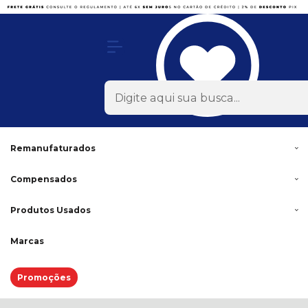
Olá Visitante!
Acesse sua conta e pedidos
x
Todas as Categorias
Rodas
Acessórios
Lonas
Remanufaturados
Compensados
Produtos Usados
Marcas
Promoções