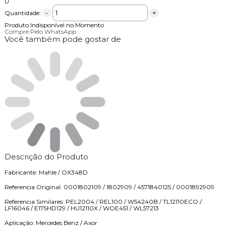
U
-
+
Quantidade:
Produto Indisponível no Momento
Compre Pelo WhatsApp
Você também pode gostar de
Descrição do Produto
Fabricante: Mahle / OX348D
Referencia Original: 0001802109 / 1802909 / 4571840125 / 0001892909
Referencia Similares: PEL2004 / REL100 / W54240B / TL12110ECO /
LF16046 / E175HD129 / HU12110X / WOE451 / WL57213
Aplicação: Mercedes Benz / Axor