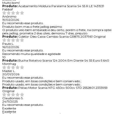
Muito bom!
Produto:
Acabamento Moldura Paralama Scania S4 S5 R LE 1431931
Fabbof
Anônimo
19/02/2026
Eu recomendo esse produto.
Produto bom mas o frete jadlog pessimo
O produto veio bem embalado e deu certo, porém o frete, na compra optei
pela jadlog, prometia 2 dias úteis, demorou 7 dias, prejuízo.
Produto:
Coletor Oleo Caixa Cambio Scania GR875 2037961 Original
Paulo L.
16/02/2026
Eu recomendo esse produto.
Recomendo muita qualidade e agilidade
10
Produto:
Bucha Rotativo Scania 124 2004 Em Diante S4 S5 Euro 5 640
Monthag
Master L.
20/01/2026
Eu recomendo esse produto.
Produto usado, em boas condições e bem conservado.;
Produto usado, em boas condições e bem conservado.;
Produto:
Pistao Motor Scania NTG 450cv 500cv STD 2552801 2333959
Original
Claudionisio S.
24/11/2025
Eu recomendo esse produto.
Excelente
Excelente