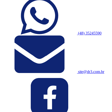
(48) 35245590
site@dr3.com.br