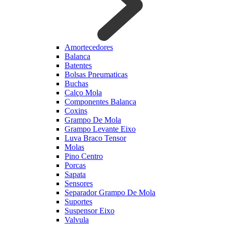
Amortecedores
Balanca
Batentes
Bolsas Pneumaticas
Buchas
Calço Mola
Componentes Balanca
Coxins
Grampo De Mola
Grampo Levante Eixo
Luva Braco Tensor
Molas
Pino Centro
Porcas
Sapata
Sensores
Separador Grampo De Mola
Suportes
Suspensor Eixo
Valvula