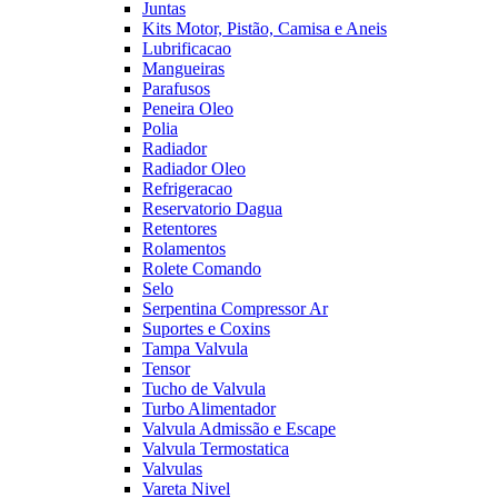
Juntas
Kits Motor, Pistão, Camisa e Aneis
Lubrificacao
Mangueiras
Parafusos
Peneira Oleo
Polia
Radiador
Radiador Oleo
Refrigeracao
Reservatorio Dagua
Retentores
Rolamentos
Rolete Comando
Selo
Serpentina Compressor Ar
Suportes e Coxins
Tampa Valvula
Tensor
Tucho de Valvula
Turbo Alimentador
Valvula Admissão e Escape
Valvula Termostatica
Valvulas
Vareta Nivel