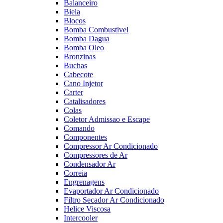
Balanceiro
Biela
Blocos
Bomba Combustivel
Bomba Dagua
Bomba Oleo
Bronzinas
Buchas
Cabecote
Cano Injetor
Carter
Catalisadores
Colas
Coletor Admissao e Escape
Comando
Componentes
Compressor Ar Condicionado
Compressores de Ar
Condensador Ar
Correia
Engrenagens
Evaportador Ar Condicionado
Filtro Secador Ar Condicionado
Helice Viscosa
Intercooler