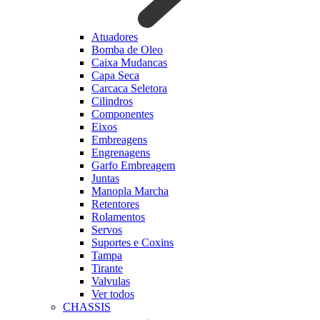
Atuadores
Bomba de Oleo
Caixa Mudancas
Capa Seca
Carcaca Seletora
Cilindros
Componentes
Eixos
Embreagens
Engrenagens
Garfo Embreagem
Juntas
Manopla Marcha
Retentores
Rolamentos
Servos
Suportes e Coxins
Tampa
Tirante
Valvulas
Ver todos
CHASSIS