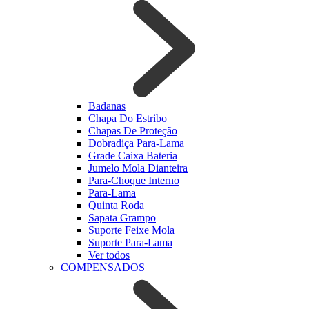
Badanas
Chapa Do Estribo
Chapas De Proteção
Dobradiça Para-Lama
Grade Caixa Bateria
Jumelo Mola Dianteira
Para-Choque Interno
Para-Lama
Quinta Roda
Sapata Grampo
Suporte Feixe Mola
Suporte Para-Lama
Ver todos
COMPENSADOS