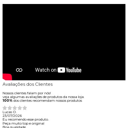
Avaliações dos Clientes
Nossos clientes falam por nós!
veja algumas avaliações de produtos da nossa loja.
100%
dos clientes recomendam nossos produtos
Lucas O.
23/07/2026
Eu recomendo esse produto.
Peça muito top e original
Boa qualidade