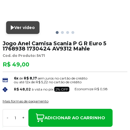
Ver vídeo
Jogo Anel Camisa Scania P G R Euro 5
1768938 1730424 AV9312 Mahle
Cod. do Produto: 5471
R$ 49,00
6x
de
R$ 8,17
sem juros no cartão de crédito
ou até
12x
de
R$ 5,22
no cartão de crédito
Economize
R$ 0,98
R$ 48,02
à vista no pix
2% OFF
Mais formas de pagamento
ADICIONAR AO CARRINHO
-
+