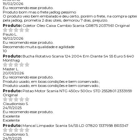
19/02/2026
Eu recomendo esse produto.
Produto bom mas o frete jadlog pessimo
O produto veio bem embalado e deu certo, porém o frete, na compra optei
pela jadlog, prometia 2 dias úteis, demorou 7 dias, prejuízo.
Produto:
Coletor Oleo Caixa Cambio Scania GR875 2037961 Original
Paulo L.
16/02/2026
Eu recomendo esse produto.
Recomendo muita qualidade e agilidade
10
Produto:
Bucha Rotativo Scania 124 2004 Em Diante S4 S5 Euro 5 640
Monthag
Master L.
20/01/2026
Eu recomendo esse produto.
Produto usado, em boas condições e bem conservado.;
Produto usado, em boas condições e bem conservado.;
Produto:
Pistao Motor Scania NTG 450cv 500cv STD 2552801 2333959
Original
Claudionisio S.
24/11/2025
Eu recomendo esse produto.
Excelente
Excelente
Produto:
Mancal Limpador Scania S4/S5 LD 07820 1337958 BR3347
Claudionisio S.
24/11/2025