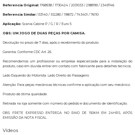
Referencia Original:
1768938 / 1730424 / 2031033 / 2188199 / 2349746
Referencia Similar:
133140 / 512280 / 118672 / 743401 / 76110
Aplicação:
Scania Cabine P / G / R / Euro 5
OBS: UM JOGO DE DUAS PEÇAS POR CAMISA.
Devolução no prazo de 7 dias, após o recebimento do produto.
Garantia: Conforme CDC Art. 26.
Recomendamos um profissional ou empresa especializada para a instalação do
produto, caso em duvida entrar em contato com fabricante para detalhes tecnicos.
Lado Esquerdo do Motorista. Lado Direito do Passageiro.
Atenção: Para peças mecânicas técnicas confirme a aplicação com seu mecânico.
Produto de ótima qualidade.
Retirada na loja somente com número do pedido e documento de identificação.
OBS: FRETE EXPRESSO ENTREGA NO RAIO DE 150KM EM 24HRS, APÓS
EMISSÃO DA NOTA FISCAL.
Vídeos