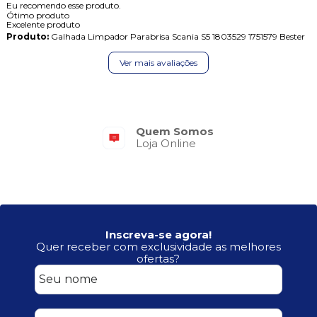
Eu recomendo esse produto.
Ótimo produto
Excelente produto
Produto:
Galhada Limpador Parabrisa Scania S5 1803529 1751579 Bester
Ver mais avaliações
Frete Grátis
Quem Somos
Consulte o Regulamento
Loja Online
Inscreva-se agora!
Quer receber com exclusividade as melhores
ofertas?