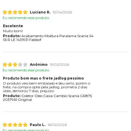
Luciano R.
13/04/2026
Eu recomendo esse produto.
Excelente
Muito bom!
Produto:
Acabamento Moldura Paralama Scania S4
S5 R LE 1431931 Fabbof
Anônimo
19/02/2026
Eu recomendo esse produto.
Produto bom mas o frete jadlog pessimo
O produto veio bem embalado e deu certo, porém o
frete, na compra optei pela jadlog, prometia 2 dias
úteis, demorou 7 dias, prejuízo.
Produto:
Coletor Oleo Caixa Cambio Scania GR875
2037961 Original
Paulo L.
16/02/2026
Eu recomendo esse produto.