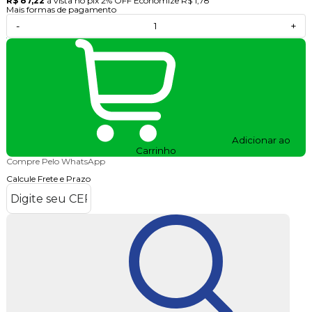
R$ 87,22
à vista no pix
2% OFF
Economize
R$ 1,78
Mais formas de pagamento
-
+
Adicionar ao
Carrinho
Compre Pelo WhatsApp
Calcule Frete e Prazo