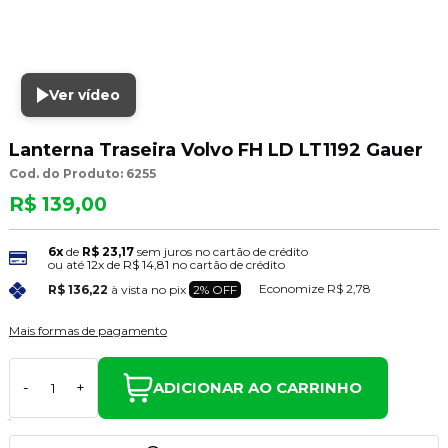
Ver vídeo
Lanterna Traseira Volvo FH LD LT1192 Gauer
Cod. do Produto: 6255
R$ 139,00
6x
de
R$ 23,17
sem juros no cartão de crédito
ou até
12x
de
R$ 14,81
no cartão de crédito
Economize
R$ 2,78
R$ 136,22
à vista no pix
2% OFF
Mais formas de pagamento
ADICIONAR AO CARRINHO
-
+