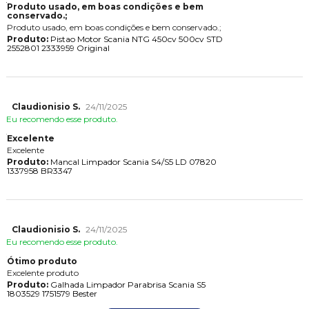
Produto usado, em boas condições e bem
conservado.;
Produto usado, em boas condições e bem conservado.;
Produto:
Pistao Motor Scania NTG 450cv 500cv STD
2552801 2333959 Original
Claudionisio S.
24/11/2025
Eu recomendo esse produto.
Excelente
Excelente
Produto:
Mancal Limpador Scania S4/S5 LD 07820
1337958 BR3347
Claudionisio S.
24/11/2025
Eu recomendo esse produto.
Ótimo produto
Excelente produto
Produto:
Galhada Limpador Parabrisa Scania S5
1803529 1751579 Bester