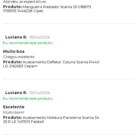
Atendeu as expectativas
Produto:
Mangueira Radiador Scania S5 018873
1755953 1446228 Cipec
Luciano R.
15/04/2026
Eu recomendo esse produto.
Muito boa
Chegou excelente
Produto:
Acabamento Defletor Coluna Scania R440
LD 2162653 Cepam
Luciano R.
13/04/2026
Eu recomendo esse produto.
Excelente
Muito bom!
Produto:
Acabamento Moldura Paralama Scania S4
S5 R LE 1431931 Fabbof