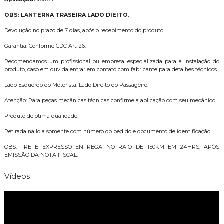
OBS: LANTERNA TRASEIRA LADO DIEITO.
Devolução no prazo de 7 dias, após o recebimento do produto.
Garantia: Conforme CDC Art. 26.
Recomendamos um profissional ou empresa especializada para a instalação do
produto, caso em duvida entrar em contato com fabricante para detalhes técnicos.
Lado Esquerdo do Motorista. Lado Direito do Passageiro.
Atenção: Para peças mecânicas técnicas confirme a aplicação com seu mecânico.
Produto de ótima qualidade.
Retirada na loja somente com número do pedido e documento de identificação.
OBS: FRETE EXPRESSO ENTREGA NO RAIO DE 150KM EM 24HRS, APÓS
EMISSÃO DA NOTA FISCAL.
Vídeos