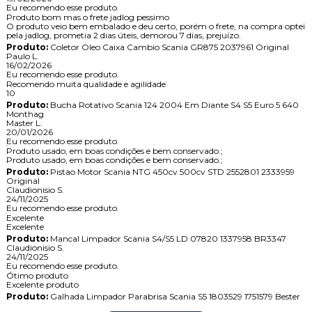
Eu recomendo esse produto.
Produto bom mas o frete jadlog pessimo
O produto veio bem embalado e deu certo, porém o frete, na compra optei
pela jadlog, prometia 2 dias úteis, demorou 7 dias, prejuízo.
Produto:
Coletor Oleo Caixa Cambio Scania GR875 2037961 Original
Paulo L.
16/02/2026
Eu recomendo esse produto.
Recomendo muita qualidade e agilidade
10
Produto:
Bucha Rotativo Scania 124 2004 Em Diante S4 S5 Euro 5 640
Monthag
Master L.
20/01/2026
Eu recomendo esse produto.
Produto usado, em boas condições e bem conservado.;
Produto usado, em boas condições e bem conservado.;
Produto:
Pistao Motor Scania NTG 450cv 500cv STD 2552801 2333959
Original
Claudionisio S.
24/11/2025
Eu recomendo esse produto.
Excelente
Excelente
Produto:
Mancal Limpador Scania S4/S5 LD 07820 1337958 BR3347
Claudionisio S.
24/11/2025
Eu recomendo esse produto.
Ótimo produto
Excelente produto
Produto:
Galhada Limpador Parabrisa Scania S5 1803529 1751579 Bester