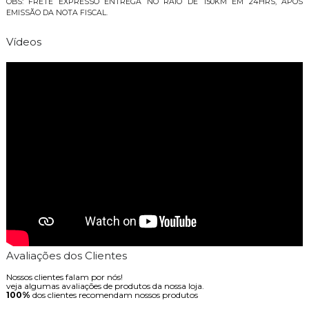
OBS: FRETE EXPRESSO ENTREGA NO RAIO DE 150KM EM 24HRS, APÓS
EMISSÃO DA NOTA FISCAL.
Vídeos
Avaliações dos Clientes
Nossos clientes falam por nós!
veja algumas avaliações de produtos da nossa loja.
100%
dos clientes recomendam nossos produtos