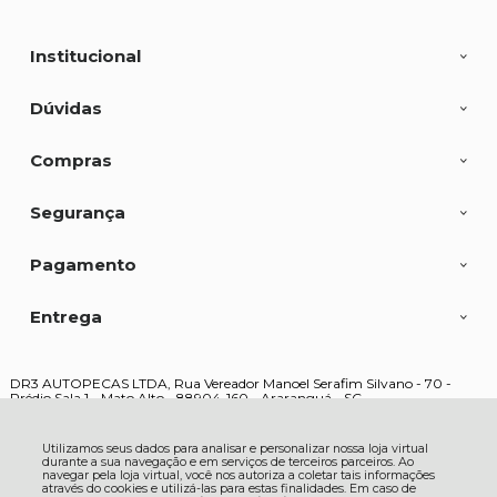
Institucional
Dúvidas
Compras
Segurança
Pagamento
Entrega
DR3 AUTOPECAS LTDA, Rua Vereador Manoel Serafim Silvano - 70 -
Prédio Sala 1 - Mato Alto - 88904-160 - Araranguá - SC
CNPJ: 16.852.607/0001-30 | © Todos os direitos reservados - Loja DR3 -
2026
Utilizamos seus dados para analisar e personalizar nossa loja virtual
durante a sua navegação e em serviços de terceiros parceiros. Ao
navegar pela loja virtual, você nos autoriza a coletar tais informações
através do cookies e utilizá-las para estas finalidades. Em caso de