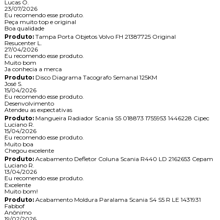
Lucas O.
23/07/2026
Eu recomendo esse produto.
Peça muito top e original
Boa qualidade
Produto:
Tampa Porta Objetos Volvo FH 21387725 Original
Resucenter L.
27/04/2026
Eu recomendo esse produto.
Muito bom
Ja conhecia a merca
Produto:
Disco Diagrama Tacografo Semanal 125KM
José S.
15/04/2026
Eu recomendo esse produto.
Desenvolvimento
Atendeu as expectativas
Produto:
Mangueira Radiador Scania S5 018873 1755953 1446228 Cipec
Luciano R.
15/04/2026
Eu recomendo esse produto.
Muito boa
Chegou excelente
Produto:
Acabamento Defletor Coluna Scania R440 LD 2162653 Cepam
Luciano R.
13/04/2026
Eu recomendo esse produto.
Excelente
Muito bom!
Produto:
Acabamento Moldura Paralama Scania S4 S5 R LE 1431931
Fabbof
Anônimo
19/02/2026