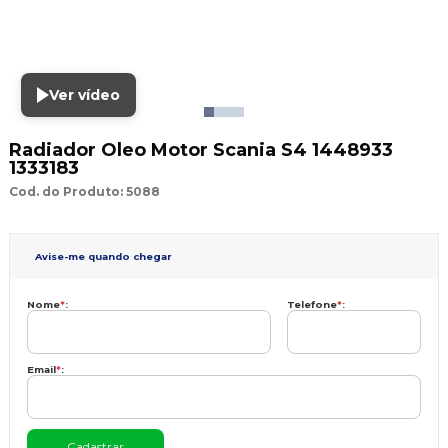
Ver vídeo
Radiador Oleo Motor Scania S4 1448933
1333183
Cod. do Produto: 5088
Avise-me quando chegar
Nome
*
:
Telefone
*
:
Email
*
: