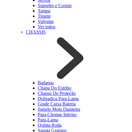
Servos
Suportes e Coxins
Tampa
Tirante
Valvulas
Ver todos
CHASSIS
Badanas
Chapa Do Estribo
Chapas De Proteção
Dobradiça Para-Lama
Grade Caixa Bateria
Jumelo Mola Dianteira
Para-Choque Interno
Para-Lama
Quinta Roda
Sapata Grampo