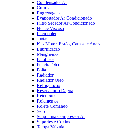
Condensador Ar
Correia
Engrenagens
Evaportador Ar Condicionado
Filtro Secador Ar Condicionado
Helice Viscosa
Intercooler
Juntas
Kits Motor, Pistão, Camisa e Aneis
Lubrificacao
Mangueiras
Parafusos
Peneira Oleo
Polia
Radiador
Radiador Oleo
Refrigeracao
Reservatorio Dagua
Retentores
Rolamentos
Rolete Comando
Selo
Serpentina Compressor Ar
Suportes e Coxins
Tampa Valvula