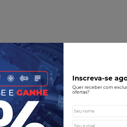
Inscreva-se ago
Quer receber com exclus
ofertas?