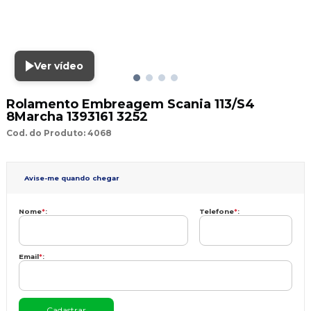
Ver vídeo
Rolamento Embreagem Scania 113/S4
8Marcha 1393161 3252
Cod. do Produto: 4068
Avise-me quando chegar
Nome
*
:
Telefone
*
:
Email
*
: