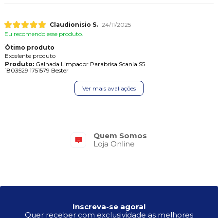
Claudionisio S.
24/11/2025
Eu recomendo esse produto.
Ótimo produto
Excelente produto
Produto:
Galhada Limpador Parabrisa Scania S5
1803529 1751579 Bester
Ver mais avaliações
Quem Somos
Loja Online
Inscreva-se agora!
Quer receber com exclusividade as melhores