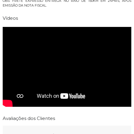
OBS: FRETE EXPRESSO ENTREGA NO RAIO DE 150KM EM 24HRS, APÓS
EMISSÃO DA NOTA FISCAL.
Vídeos
Avaliações dos Clientes