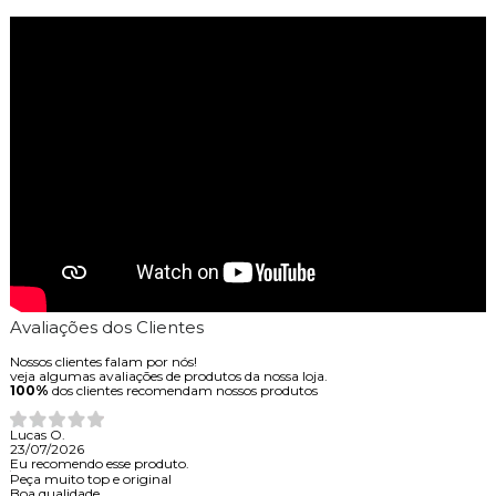
Avaliações dos Clientes
Nossos clientes falam por nós!
veja algumas avaliações de produtos da nossa loja.
100%
dos clientes recomendam nossos produtos
Lucas O.
23/07/2026
Eu recomendo esse produto.
Peça muito top e original
Boa qualidade