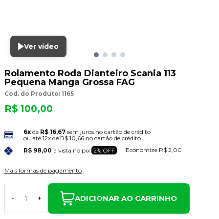
Ver vídeo
Rolamento Roda Dianteiro Scania 113
Pequena Manga Grossa FAG
Cod. do Produto: 1165
R$ 100,00
6x
de
R$ 16,67
sem juros no cartão de crédito
ou até
12x
de
R$ 10,66
no cartão de crédito
Economize
R$ 2,00
R$ 98,00
à vista no pix
2% OFF
Mais formas de pagamento
ADICIONAR AO CARRINHO
-
+