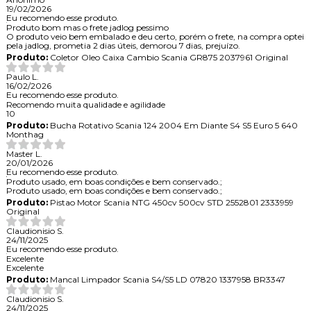
19/02/2026
Eu recomendo esse produto.
Produto bom mas o frete jadlog pessimo
O produto veio bem embalado e deu certo, porém o frete, na compra optei
pela jadlog, prometia 2 dias úteis, demorou 7 dias, prejuízo.
Produto:
Coletor Oleo Caixa Cambio Scania GR875 2037961 Original
Paulo L.
16/02/2026
Eu recomendo esse produto.
Recomendo muita qualidade e agilidade
10
Produto:
Bucha Rotativo Scania 124 2004 Em Diante S4 S5 Euro 5 640
Monthag
Master L.
20/01/2026
Eu recomendo esse produto.
Produto usado, em boas condições e bem conservado.;
Produto usado, em boas condições e bem conservado.;
Produto:
Pistao Motor Scania NTG 450cv 500cv STD 2552801 2333959
Original
Claudionisio S.
24/11/2025
Eu recomendo esse produto.
Excelente
Excelente
Produto:
Mancal Limpador Scania S4/S5 LD 07820 1337958 BR3347
Claudionisio S.
24/11/2025