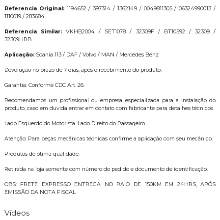
Referencia Original:
1194652 / 397314 / 1362149 / 0049811305 / 06324990013 /
1110019 / 283684
Referencia Similar:
VKHB2004 / SET1078 / 32309F / BT10592 / 32309 /
32309HRB
Aplicação:
Scania 113 / DAF / Volvo / MAN / Mercedes Benz
Devolução no prazo de 7 dias, após o recebimento do produto.
Garantia: Conforme CDC Art. 26.
Recomendamos um profissional ou empresa especializada para a instalação do
produto, caso em duvida entrar em contato com fabricante para detalhes técnicos.
Lado Esquerdo do Motorista. Lado Direito do Passageiro.
Atenção: Para peças mecânicas técnicas confirme a aplicação com seu mecânico.
Produtos de ótima qualidade.
Retirada na loja somente com número do pedido e documento de identificação.
OBS: FRETE EXPRESSO ENTREGA NO RAIO DE 150KM EM 24HRS, APÓS
EMISSÃO DA NOTA FISCAL
Vídeos