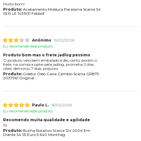
Muito bom!
Produto:
Acabamento Moldura Paralama Scania S4
S5 R LE 1431931 Fabbof
Anônimo
19/02/2026
Eu recomendo esse produto.
Produto bom mas o frete jadlog pessimo
O produto veio bem embalado e deu certo, porém o
frete, na compra optei pela jadlog, prometia 2 dias
úteis, demorou 7 dias, prejuízo.
Produto:
Coletor Oleo Caixa Cambio Scania GR875
2037961 Original
Paulo L.
16/02/2026
Eu recomendo esse produto.
Recomendo muita qualidade e agilidade
10
Produto:
Bucha Rotativo Scania 124 2004 Em
Diante S4 S5 Euro 5 640 Monthag