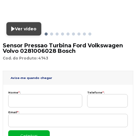
Ver vídeo
Sensor Pressao Turbina Ford Volkswagen
Volvo 0281006028 Bosch
Cod. do Produto: 4743
Avise-me quando chegar
Nome
*
:
Telefone
*
:
Email
*
: