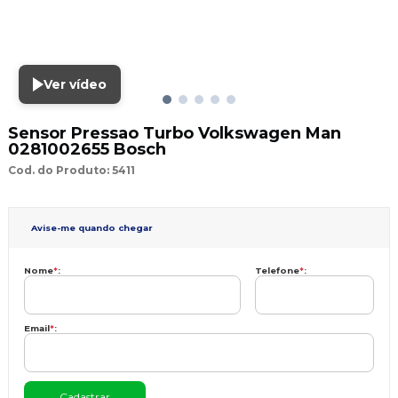
Ver vídeo
Sensor Pressao Turbo Volkswagen Man
0281002655 Bosch
Cod. do Produto: 5411
Avise-me quando chegar
Nome
*
:
Telefone
*
:
Email
*
: