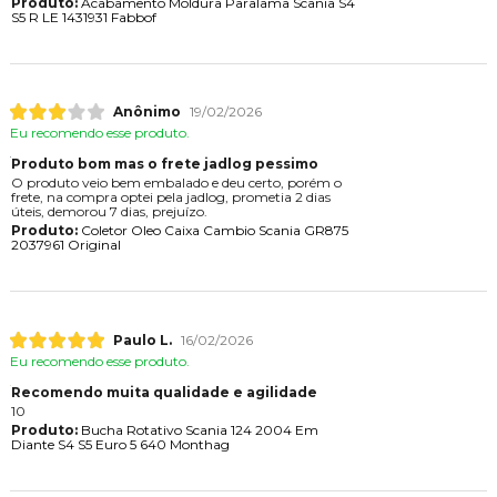
Produto:
Acabamento Moldura Paralama Scania S4
S5 R LE 1431931 Fabbof
Anônimo
19/02/2026
Eu recomendo esse produto.
Produto bom mas o frete jadlog pessimo
O produto veio bem embalado e deu certo, porém o
frete, na compra optei pela jadlog, prometia 2 dias
úteis, demorou 7 dias, prejuízo.
Produto:
Coletor Oleo Caixa Cambio Scania GR875
2037961 Original
Paulo L.
16/02/2026
Eu recomendo esse produto.
Recomendo muita qualidade e agilidade
10
Produto:
Bucha Rotativo Scania 124 2004 Em
Diante S4 S5 Euro 5 640 Monthag