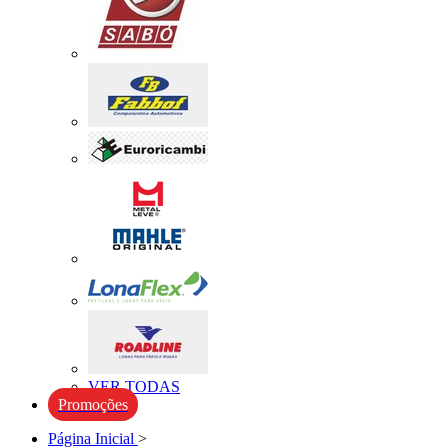
VER TODAS
Promoções
Página Inicial
>