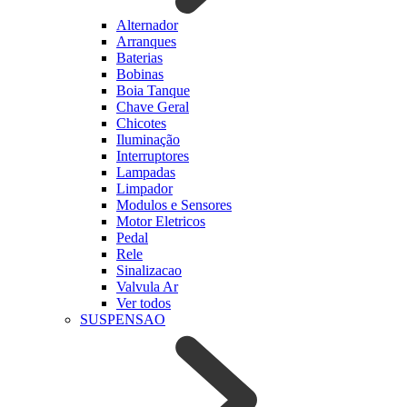
Alternador
Arranques
Baterias
Bobinas
Boia Tanque
Chave Geral
Chicotes
Iluminação
Interruptores
Lampadas
Limpador
Modulos e Sensores
Motor Eletricos
Pedal
Rele
Sinalizacao
Valvula Ar
Ver todos
SUSPENSAO