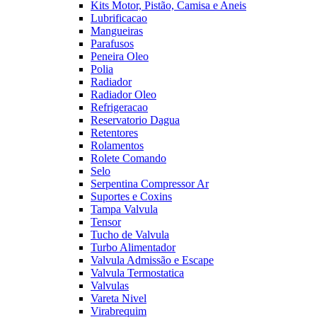
Kits Motor, Pistão, Camisa e Aneis
Lubrificacao
Mangueiras
Parafusos
Peneira Oleo
Polia
Radiador
Radiador Oleo
Refrigeracao
Reservatorio Dagua
Retentores
Rolamentos
Rolete Comando
Selo
Serpentina Compressor Ar
Suportes e Coxins
Tampa Valvula
Tensor
Tucho de Valvula
Turbo Alimentador
Valvula Admissão e Escape
Valvula Termostatica
Valvulas
Vareta Nivel
Virabrequim