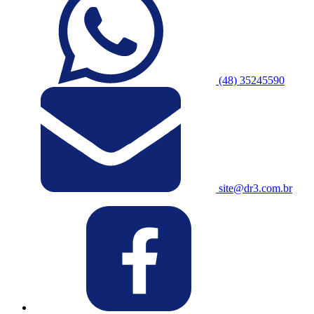
(48) 35245590
site@dr3.com.br