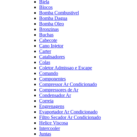
Biela
Blocos
Bomba Combustivel
Bomba Dagua
Bomba Oleo
Bronzinas
Buchas
Cabecote
Cano Injetor
Carter
Catalisadores
Colas
Coletor Admissao e Escape
Comando
Componentes
Compressor Ar Condicionado
Compressores de Ar
Condensador Ar
Correia
Engrenagens
Evaportador Ar Condicionado
Filtro Secador Ar Condicionado
Helice Viscosa
Intercooler
Juntas