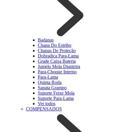
Badanas
Chapa Do Estribo
Chapas De Proteção
Dobradiça Para-Lama
Grade Caixa Bateria
Jumelo Mola Dianteira
Para-Choque Interno
Para-Lama
Quinta Roda
Sapata Grampo
Suporte Feixe Mola
Suporte Para-Lama
Ver todos
COMPENSADOS