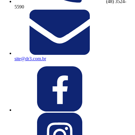
(48) 3524-
5590
site@dr3.com.br