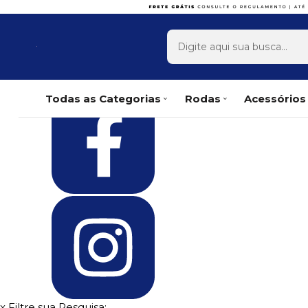
Olá Visitante!
Acesse sua conta e pedidos
x
Página Inicial
Quem Somos
Como Comprar
Fale Conosco
Favoritos
Todas as Categorias
Rodas
Acessórios
x
Filtre sua Pesquisa: